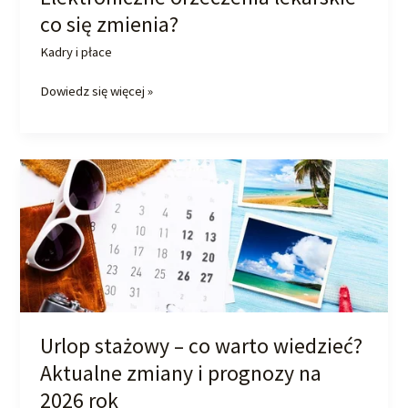
co się zmienia?
Kadry i płace
Dowiedz się więcej »
Urlop
stażowy
–
co
warto
wiedzieć?
Aktualne
zmiany
i
Urlop stażowy – co warto wiedzieć?
prognozy
Aktualne zmiany i prognozy na
na
2026 rok
2026